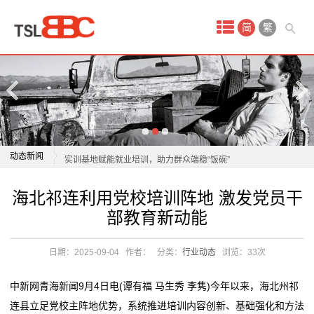
首
简
繁
页
产
品
海北祁连利用党校培训阵地 激发党员干部教育新动能
中
济南护理职业学院举办2025年辅导员暑期培训
动态新闻
实训基地赋能就业培训，助力群众端稳“饭碗”
心
贵州施秉：“充电”新技能 无人机培训赋能“新农人”
海北祁连利用党校培训阵地 激发党员干部教育新动能
海北祁连利用党校培训阵地 激发党员干
室
中铁二局深圳公司顺利举办综合管理岗位任职资格培训
济南护理职业学院举办2025年辅导员暑期培训
部教育新动能
山东省口腔质控中心举办口腔医疗质量控制培训班暨适
实训基地赋能就业培训，助力群众端稳“饭碗”
内
宜技术推广培训班
贵州施秉：“充电”新技能 无人机培训赋能“新农人”
日期：2025-09-04
作者：
分类：
行业动态
浏览：
33次
设
提“技”增“薪”！一季度铜仁职业技能培训超5500人次
中铁二局深圳公司顺利举办综合管理岗位任职资格培训
首期“沪上管家”培训破解家政“高端人才荒”
山东省口腔质控中心举办口腔医疗质量控制培训班暨适
计
中新网青海新闻9月4日电(谭有福 马生秀 李隽)今年以来，海北州祁
严禁大手大脚花钱搞培训！河南发文→
宜技术推广培训班
连县立足党校主阵地优势，系统推进培训内容创新、基础强化和方法