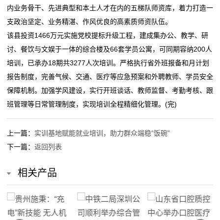
内业务骨干、先进典型和本土人才在内的五梯队师资库，着力打造一
态
支政治坚定、业务精湛、作风优良的高素质师资队伍。
行
该县投资1466万元实施党校提标升级工程，建成集办公、教学、研
讨、餐饮与文娱于一体的综合楼及66套学员公寓，可同期容纳200人
业
培训，已承办18期共3277人次培训。严格执行省外班报备和月计划
动
报告制度，完善气候、交通、医疗等应急预案和外聘教师、学员安全
保障机制。加强学风建设，实行开班谈话、教师监督、考勤考核、跟
态
班管理等日常管理制度，实现培训全程精细化管理。(完)
联
上一篇：
实训基地赋能就业培训，助力群众端稳“饭碗”
系
下一篇：
返回列表
我
相关产品
们
关
于