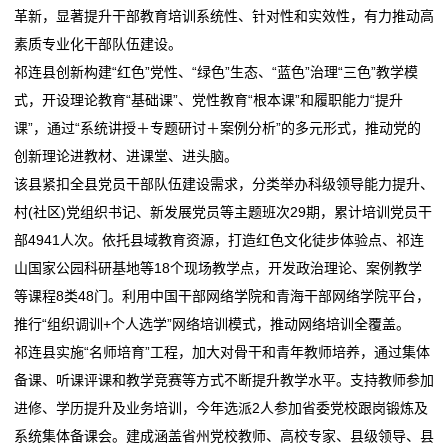
平
革新，显著提升干部教育培训系统性、针对性和实效性，有力推动高
河南发文进一步加强省直部门培训费管理
提“技”增“薪”！一季度铜仁职业技能培训超5500人次
面
素质专业化干部队伍建设。
首期“沪上管家”培训破解家政“高端人才荒”
祁连县创新构建“红色”党性、“绿色”生态、“蓝色”治理“三色”教学模
严禁大手大脚花钱搞培训！河南发文→
设
式，开设理论教育“基础课”、党性教育“根本课”和履职能力“提升
河南发文进一步加强省直部门培训费管理
计
课”，通过“系统讲授＋专题研讨＋案例分析”的多元形式，推动党的
创新理论进教材、进课堂、进头脑。
新
该县紧扣全县党员干部队伍建设需求，分类举办科级领导能力提升、
村(社区)党组织书记、新发展党员等主题班次29期，累计培训党员干
闻
部4941人次。依托县域教育资源，打造红色文化徒步体验点、祁连
动
山国家公园科研基地等18个现场教学点，开发政治理论、案例教学
等课程8类48门。利用中国干部网络学院和青海干部网络学院平台，
态
推行“组织调训+个人选学”网络培训模式，推动网络培训全覆盖。
公
祁连县实施“名师培育”工程，加大对骨干和青年教师培养，通过集体
备课、听课评课和教学竞赛等方式不断提升教学水平。支持教师参加
司
进修、学历提升及业务培训，今年选派2人参加省委党校跟岗锻炼及
动
系统集体备课会。建成涵盖省州党校教师、高校专家、县级领导、县